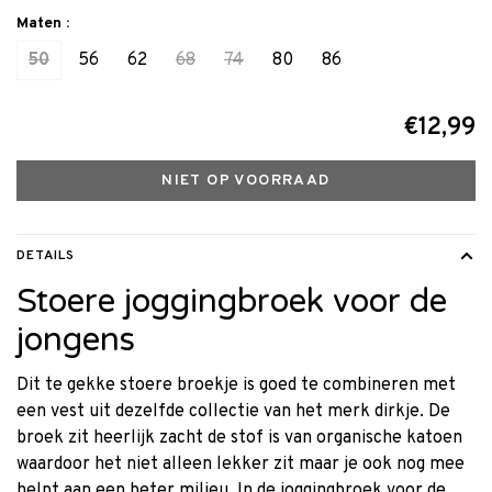
Maten :
50
56
62
68
74
80
86
€12,99
NIET OP VOORRAAD
DETAILS
Stoere joggingbroek voor de
jongens
Dit te gekke stoere broekje is goed te combineren met
een vest uit dezelfde collectie van het merk dirkje. De
broek zit heerlijk zacht de stof is van organische katoen
waardoor het niet alleen lekker zit maar je ook nog mee
helpt aan een beter milieu. In de joggingbroek voor de