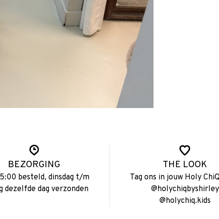
BEZORGING
THE LOOK
15:00 besteld, dinsdag t/m
Tag ons in jouw Holy ChiQ
ag dezelfde dag verzonden
@holychiqbyshirley
@holychiq.kids