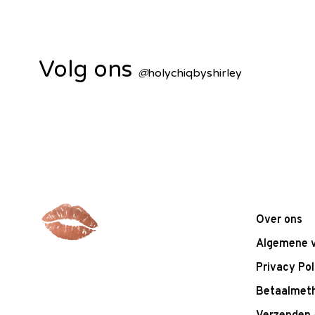
Volg ons
@
holychiqbyshirley
Over ons
Algemene 
Privacy Pol
Betaalmet