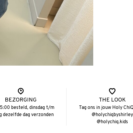
BEZORGING
THE LOOK
15:00 besteld, dinsdag t/m
Tag ons in jouw Holy ChiQ
ag dezelfde dag verzonden
@holychiqbyshirley
@holychiq.kids