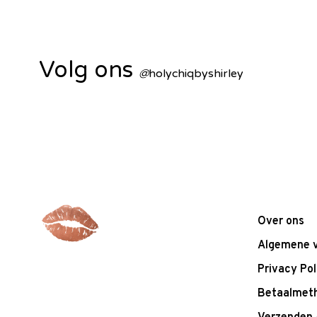
Volg ons
@
holychiqbyshirley
Over ons
Algemene 
Privacy Pol
Betaalmet