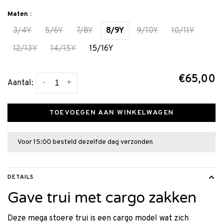
Maten :
3/4Y
5/6Y
7/8Y
8/9Y
9/10Y
10/11Y
12/13Y
14/15Y
15/16Y
€65,00
-
+
Aantal:
TOEVOEGEN AAN WINKELWAGEN
Voor 15:00 besteld dezelfde dag verzonden
DETAILS
Gave trui met cargo zakken
Deze mega stoere trui is een cargo model wat zich