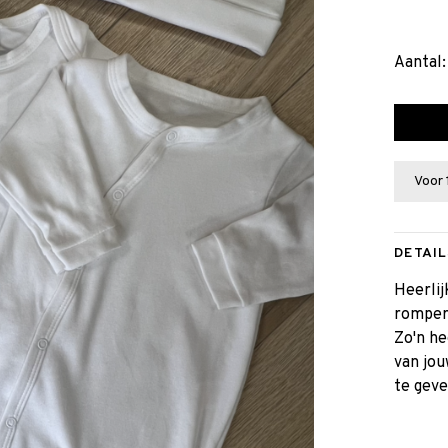
Aantal:
Voor 
DETAIL
Heerlij
rompert
Zo'n he
van jou
te geve