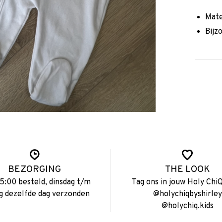
Mate
Bijz
BEZORGING
THE LOOK
15:00 besteld, dinsdag t/m
Tag ons in jouw Holy ChiQ
ag dezelfde dag verzonden
@holychiqbyshirley
@holychiq.kids