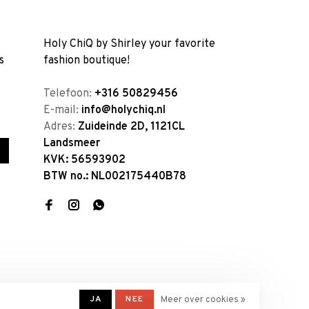
Holy ChiQ by Shirley your favorite
s
fashion boutique!
Telefoon:
+316 50829456
E-mail:
info@holychiq.nl
Adres:
Zuideinde 2D, 1121CL
Landsmeer
KVK: 56593902
BTW no.: NL002175440B78
JA
NEE
Meer over cookies »