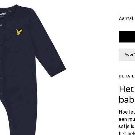
Aantal:
Voor 
DETAIL
Het
bab
Hoe leu
een mu
setje i
het bek