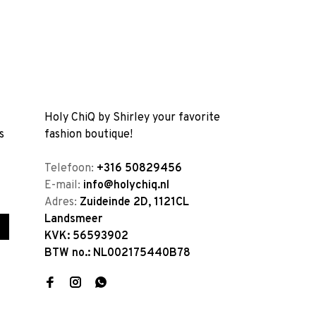
Holy ChiQ by Shirley your favorite
s
fashion boutique!
Telefoon:
+316 50829456
E-mail:
info@holychiq.nl
Adres:
Zuideinde 2D, 1121CL
Landsmeer
KVK: 56593902
BTW no.: NL002175440B78