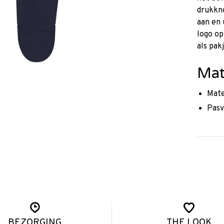
drukkn
aan en 
logo op
als pak
Mat
Mate
Pasv
BEZORGING
THE LOOK