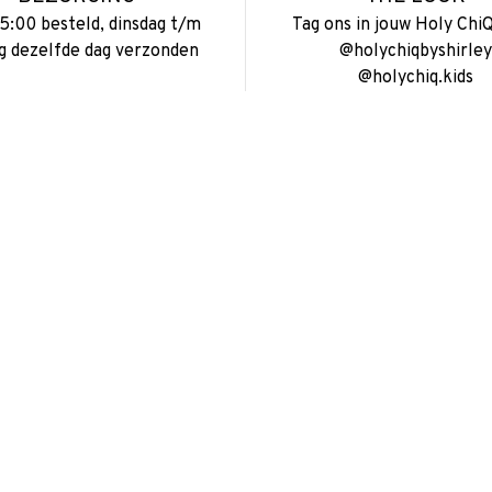
15:00 besteld, dinsdag t/m
Tag ons in jouw Holy ChiQ
ag dezelfde dag verzonden
@holychiqbyshirley
@holychiq.kids