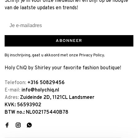
Schrijf je in voor onze nieuwsbrief en blijf op de hoogte
van de laatste updates en trends!
ABONNEER
Bij inschrijving, gaat u akkoord met onze Privacy Policy.
Holy ChiQ by Shirley your favorite fashion boutique!
Telefoon:
+316 50829456
E-mail:
info@holychiq.nl
Adres:
Zuideinde 2D, 1121CL Landsmeer
KVK: 56593902
BTW no.: NL002175440B78