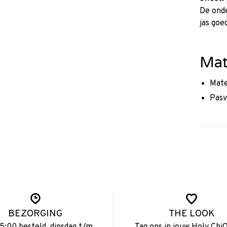
De onde
jas goe
Mat
Mate
Pasv
BEZORGING
THE LOOK
15:00 besteld, dinsdag t/m
Tag ons in jouw Holy ChiQ