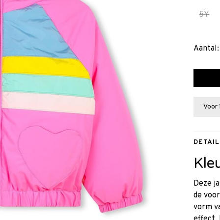
5Y
Aantal:
Voor 
DETAIL
Kleu
Deze ja
de voor
vorm va
effect.