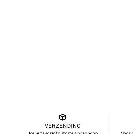
VERZENDING
Jouw favoriete items verzonden
Voor 