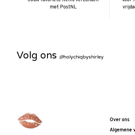
met PostNL
vrijd
Volg ons
@
holychiqbyshirley
Over ons
Algemene 