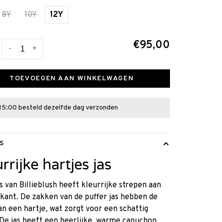
8Y
10Y
12Y
€95,00
-
+
TOEVOEGEN AAN WINKELWAGEN
15:00 besteld dezelfde dag verzonden
S
rrijke hartjes jas
s van Billieblush heeft kleurrijke strepen aan
kant. De zakken van de puffer jas hebben de
n een hartje, wat zorgt voor een schattig
 De jas heeft een heerlijke, warme capuchon.