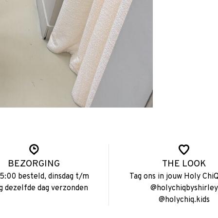
BEZORGING
THE LOOK
15:00 besteld, dinsdag t/m
Tag ons in jouw Holy ChiQ
ag dezelfde dag verzonden
@holychiqbyshirley
@holychiq.kids