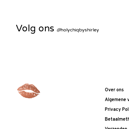
Volg ons
@
holychiqbyshirley
Over ons
Algemene 
Privacy Pol
Betaalmet