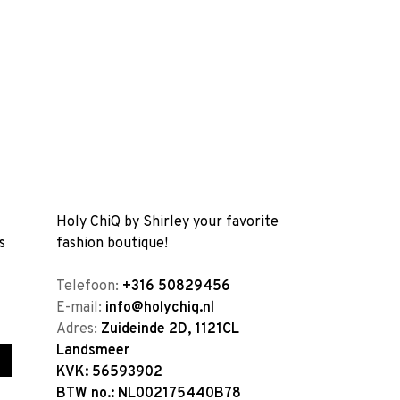
Holy ChiQ by Shirley your favorite
s
fashion boutique!
Telefoon:
+316 50829456
E-mail:
info@holychiq.nl
Adres:
Zuideinde 2D, 1121CL
Landsmeer
KVK: 56593902
BTW no.: NL002175440B78