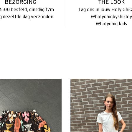
BEZORGING
THE LOOK
15:00 besteld, dinsdag t/m
Tag ons in jouw Holy ChiQ
ag dezelfde dag verzonden
@holychiqbyshirley
@holychiq.kids