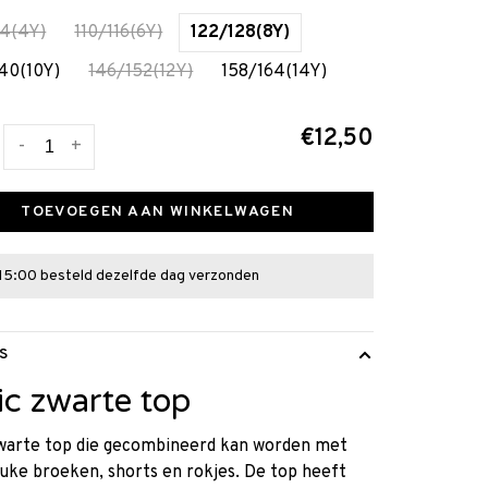
4(4Y)
110/116(6Y)
122/128(8Y)
40(10Y)
146/152(12Y)
158/164(14Y)
€12,50
-
+
TOEVOEGEN AAN WINKELWAGEN
15:00 besteld dezelfde dag verzonden
S
ic zwarte top
zwarte top die gecombineerd kan worden met
uke broeken, shorts en rokjes. De top heeft