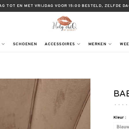
AG TOT EN MET VRIJDAG VOOR 15:00 BESTELD, ZELFDE D
SCHOENEN
ACCESSOIRES
MERKEN
WEE
BA
•
•
•
•
Kleur :
Blau