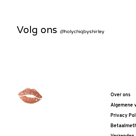
Volg ons
@
holychiqbyshirley
Over ons
Algemene 
Privacy Pol
Betaalmet