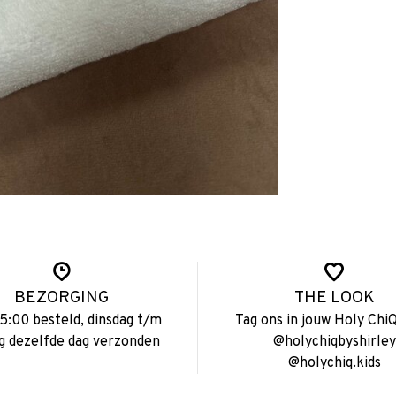
BEZORGING
THE LOOK
15:00 besteld, dinsdag t/m
Tag ons in jouw Holy ChiQ
ag dezelfde dag verzonden
@holychiqbyshirley
@holychiq.kids