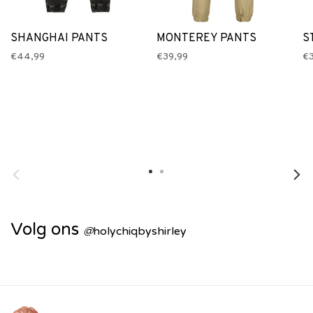
SHANGHAI PANTS
MONTEREY PANTS
S
€44,99
€39,99
€
Volg ons
@
holychiqbyshirley