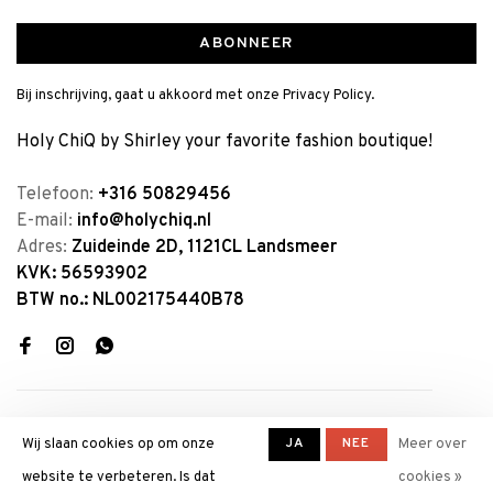
ABONNEER
Bij inschrijving, gaat u akkoord met onze Privacy Policy.
Holy ChiQ by Shirley your favorite fashion boutique!
Telefoon:
+316 50829456
E-mail:
info@holychiq.nl
Adres:
Zuideinde 2D, 1121CL Landsmeer
KVK: 56593902
BTW no.: NL002175440B78
JA
NEE
Wij slaan cookies op om onze
Meer over
website te verbeteren. Is dat
cookies »