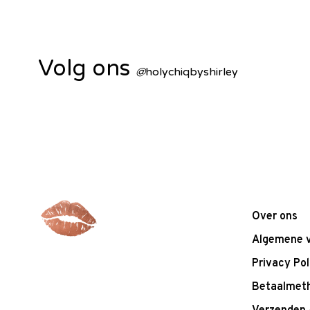
Volg ons
@
holychiqbyshirley
Over ons
Algemene 
Privacy Pol
Betaalmet