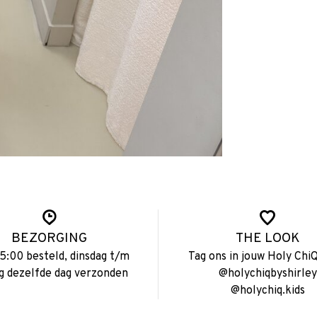
BEZORGING
THE LOOK
15:00 besteld, dinsdag t/m
Tag ons in jouw Holy ChiQ
ag dezelfde dag verzonden
@holychiqbyshirley
@holychiq.kids