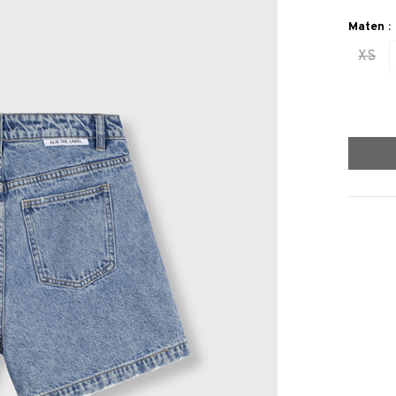
Maten :
XS