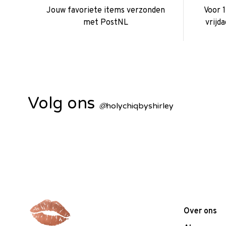
Jouw favoriete items verzonden
Voor 
met PostNL
vrijd
Volg ons
@
holychiqbyshirley
Over ons