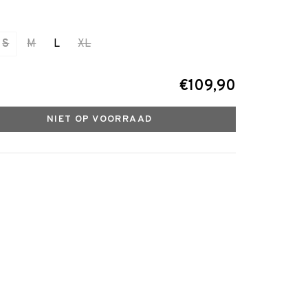
S
M
L
XL
€109,90
NIET OP VOORRAAD