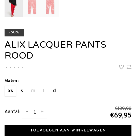
-50%
ALIX LACQUER PANTS
ROOD
•
•
•
•
•
Maten :
xs
s
m
l
xl
€139,90
-
+
Aantal:
€69,95
TOEVOEGEN AAN WINKELWAGEN