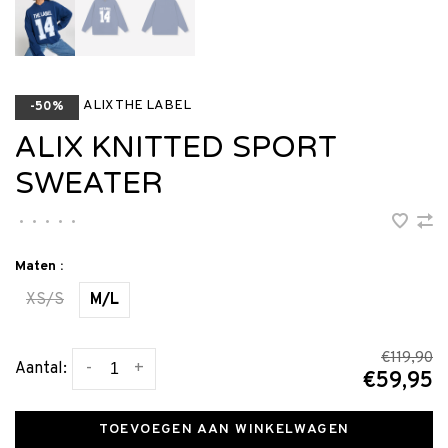
ALIX THE LABEL
-50%
ALIX KNITTED SPORT
SWEATER
•
•
•
•
•
Maten :
XS/S
M/L
€119,90
-
+
Aantal:
€59,95
TOEVOEGEN AAN WINKELWAGEN