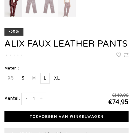
-50%
ALIX FAUX LEATHER PANTS
•
•
•
•
•
Maten :
XS
S
M
L
XL
€149,90
-
+
Aantal:
€74,95
TOEVOEGEN AAN WINKELWAGEN