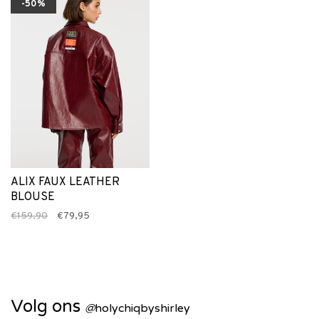
-50%
ALIX FAUX LEATHER
BLOUSE
€159,90
€79,95
Volg ons
@
holychiqbyshirley